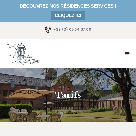
DÉCOUVREZ NOS RÉSIDENCES SERVICES !
CLIQUEZ ICI
+32 (0) 69 64 67 00
ACCUEIL
NOTRE APPROCHE
TARIFS
GALERIE
RÉSIDENCES SERVICES
ACTUALITÉS
Tarifs
EMPLOI
NOUS CONTACTER