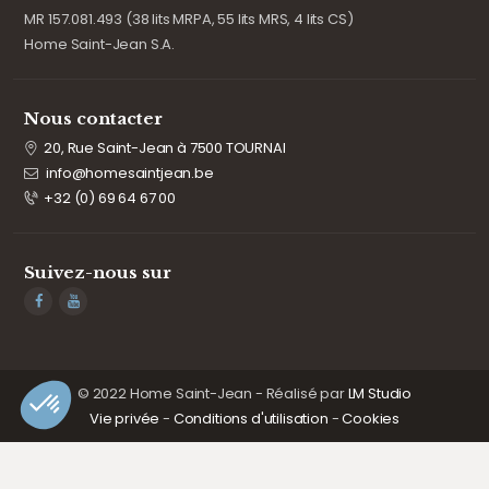
MR 157.081.493 (38 lits MRPA, 55 lits MRS, 4 lits CS)
Home Saint-Jean S.A.
Nous contacter
20, Rue Saint-Jean à 7500 TOURNAI
info@homesaintjean.be
+32 (0) 69 64 67 00
Suivez-nous sur
© 2022 Home Saint-Jean - Réalisé par
LM Studio
Vie privée
-
Conditions d'utilisation
-
Cookies
Axeptio consent
Plateforme de Gestion du Consentement : Personnalisez vos Options
Notre plateforme vous permet d'adapter et de gérer vos paramètres de confident