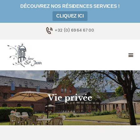
DÉCOUVREZ NOS RÉSIDENCES SERVICES !
CLIQUEZ ICI
+32 (0) 69 64 67 00
ACCUEIL
NOTRE APPROCHE
TARIFS
GALERIE
RÉSIDENCES SERVICES
ACTUALITÉS
Vie privée
EMPLOI
NOUS CONTACTER