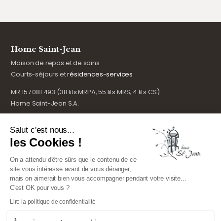
Home Saint-Jean
Maison de repos et de soins
Courts-séjours et
résidences-services
MR 157.081.493 (38 lits MRPA, 55 lits MRS, 4 lits CS)
Home Saint-Jean S.A.
Salut c'est nous...
Nous contacter
les Cookies !
20, Rue Saint-Jean à 7500 TOURNAI
On a attendu d'être sûrs que le contenu de ce
info@homesaintjean.be
site vous intéresse avant de vous déranger,
+32 (0) 69 64 67 00
mais on aimerait bien vous accompagner pendant votre visite...
C'est OK pour vous ?
Lire la politique de confidentialité
Suivez-nous sur