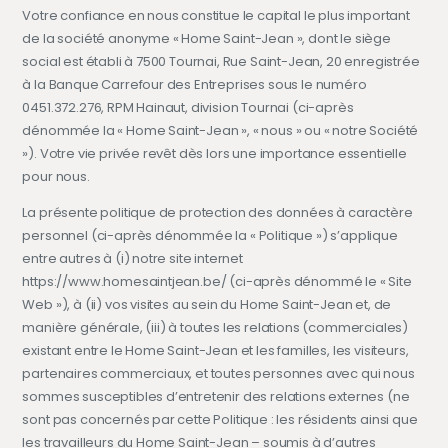
Votre confiance en nous constitue le capital le plus important
de la société anonyme « Home Saint-Jean », dont le siège
social est établi à 7500 Tournai, Rue Saint-Jean, 20 enregistrée
à la Banque Carrefour des Entreprises sous le numéro
0451.372.276, RPM Hainaut, division Tournai (ci-après
dénommée la « Home Saint-Jean », « nous » ou « notre Société
»). Votre vie privée revêt dès lors une importance essentielle
pour nous.
La présente politique de protection des données à caractère
personnel (ci-après dénommée la « Politique ») s’applique
entre autres à (i) notre site internet
https://www.homesaintjean.be/ (ci-après dénommé le « Site
Web »), à (ii) vos visites au sein du Home Saint-Jean et, de
manière générale, (iii) à toutes les relations (commerciales)
existant entre le Home Saint-Jean et les familles, les visiteurs,
partenaires commerciaux, et toutes personnes avec qui nous
sommes susceptibles d’entretenir des relations externes (ne
sont pas concernés par cette Politique : les résidents ainsi que
les travailleurs du Home Saint-Jean – soumis à d’autres