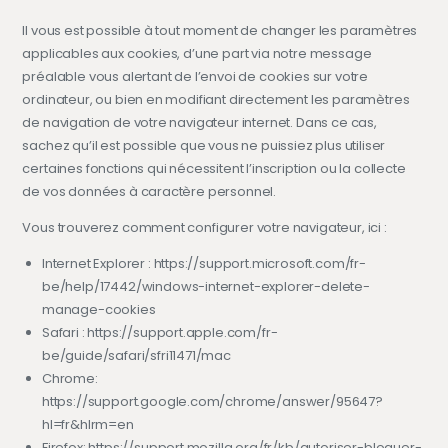
Il vous est possible à tout moment de changer les paramètres
applicables aux cookies, d’une part via notre message
préalable vous alertant de l’envoi de cookies sur votre
ordinateur, ou bien en modifiant directement les paramètres
de navigation de votre navigateur internet. Dans ce cas,
sachez qu’il est possible que vous ne puissiez plus utiliser
certaines fonctions qui nécessitent l’inscription ou la collecte
de vos données à caractère personnel.
Vous trouverez comment configurer votre navigateur, ici :
Internet Explorer : https://support.microsoft.com/fr-
be/help/17442/windows-internet-explorer-delete-
manage-cookies
Safari : https://support.apple.com/fr-
be/guide/safari/sfri11471/mac
Chrome:
https://support.google.com/chrome/answer/95647?
hl=fr&hlrm=en
Firefox: https://support.mozilla.org/fr/kb/autoriser-bloquer-